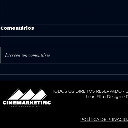
Comentários
Escreva um comentário
A Tríade Sombria na
Dica de o
construção de
câmera n
narrativas
existe!
TODOS OS DIREITOS RESERVADO - 
Lean FIlm Design e R
POLÍTICA DE PRIVACI